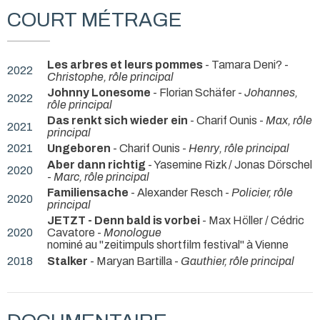
COURT MÉTRAGE
Les arbres et leurs pommes
- Tamara Deni? -
2022
Christophe, rôle principal
Johnny Lonesome
- Florian Schäfer -
Johannes,
2022
rôle principal
Das renkt sich wieder ein
- Charif Ounis -
Max, rôle
2021
principal
2021
Ungeboren
- Charif Ounis -
Henry, rôle principal
Aber dann richtig
- Yasemine Rizk / Jonas Dörschel
2020
-
Marc, rôle principal
Familiensache
- Alexander Resch -
Policier, rôle
2020
principal
JETZT - Denn bald is vorbei
- Max Höller / Cédric
2020
Cavatore -
Monologue
nominé au "zeitimpuls shortfilm festival" à Vienne
2018
Stalker
- Maryan Bartilla -
Gauthier, rôle principal