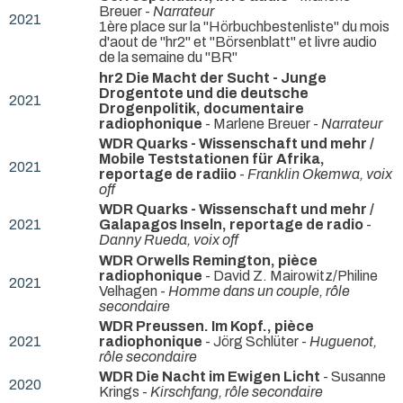
Breuer -
Narrateur
2021
1ère place sur la "Hörbuchbestenliste" du mois
d'aout de "hr2" et "Börsenblatt" et livre audio
de la semaine du "BR"
hr2 Die Macht der Sucht - Junge
Drogentote und die deutsche
2021
Drogenpolitik, documentaire
radiophonique
- Marlene Breuer -
Narrateur
WDR Quarks - Wissenschaft und mehr /
Mobile Teststationen für Afrika,
2021
reportage de radiio
-
Franklin Okemwa, voix
off
WDR Quarks - Wissenschaft und mehr /
2021
Galapagos Inseln, reportage de radio
-
Danny Rueda, voix off
WDR Orwells Remington, pièce
radiophonique
- David Z. Mairowitz/Philine
2021
Velhagen -
Homme dans un couple, rôle
secondaire
WDR Preussen. Im Kopf., pièce
2021
radiophonique
- Jörg Schlüter -
Huguenot,
rôle secondaire
WDR Die Nacht im Ewigen Licht
- Susanne
2020
Krings -
Kirschfang, rôle secondaire