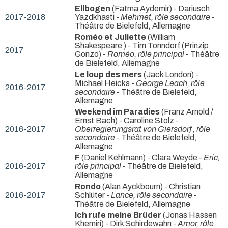
Ellbogen
(Fatma Aydemir) - Dariusch
2017-2018
Yazdkhasti -
Mehmet, rôle secondaire
-
Théâtre de Bielefeld, Allemagne
Roméo et Juliette
(William
Shakespeare ) - Tim Tonndorf (Prinzip
2017
Gonzo) -
Roméo, rôle principal
- Théâtre
de Bielefeld, Allemagne
Le loup des mers
(Jack London) -
Michael Heicks -
George Leach, rôle
2016-2017
secondaire
- Théâtre de Bielefeld,
Allemagne
Weekend im Paradies
(Franz Arnold /
Ernst Bach) - Caroline Stolz -
2016-2017
Oberregierungsrat von Giersdorf , rôle
secondaire
- Théâtre de Bielefeld,
Allemagne
F
(Daniel Kehlmann) - Clara Weyde -
Eric,
2016-2017
rôle principal
- Théâtre de Bielefeld,
Allemagne
Rondo
(Alan Ayckbourn) - Christian
2016-2017
Schlüter -
Lance, rôle secondaire
-
Théâtre de Bielefeld, Allemagne
Ich rufe meine Brüder
(Jonas Hassen
Khemiri) - Dirk Schirdewahn -
Amor, rôle