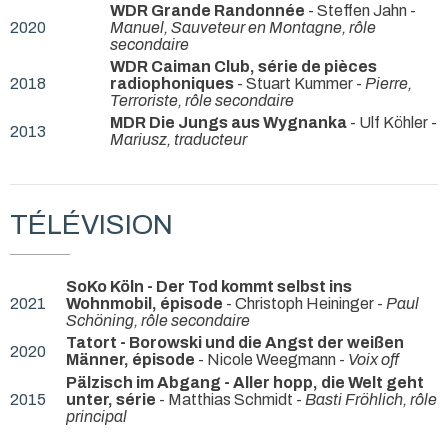
WDR Grande Randonnée
- Steffen Jahn -
2020
Manuel, Sauveteur en Montagne, rôle
secondaire
WDR Caiman Club, série de pièces
2018
radiophoniques
- Stuart Kummer -
Pierre,
Terroriste, rôle secondaire
MDR Die Jungs aus Wygnanka
- Ulf Köhler -
2013
Mariusz, traducteur
TÉLÉVISION
SoKo Köln - Der Tod kommt selbst ins
2021
Wohnmobil, épisode
- Christoph Heininger -
Paul
Schöning, rôle secondaire
Tatort - Borowski und die Angst der weißen
2020
Männer, épisode
- Nicole Weegmann -
Voix off
Pälzisch im Abgang - Aller hopp, die Welt geht
2015
unter, série
- Matthias Schmidt -
Basti Fröhlich, rôle
principal