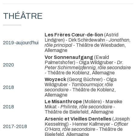
THÉÂTRE
Les Frères Cœur-de-lion
(Astrid
Lindgren) - Dirk Schirdewahn -
Jonathan,
2019-aujourd'hui
rôle principal
- Théâtre de Wiesbaden,
Allemagne
Vor Sonnenaufgang
(Ewald
Palmetshofer) - Olga Wildgruber -
Dr.
2020
Peter Schimmelpfennig, rôle secondaire
- Théâtre de Koblenz, Allemagne
Woyzeck
(Georg Büchner) - Olga
Wildgruber -
Tambourmajor, rôle
2018
secondaire
- Théâtre de Koblenz,
Allemagne
Le Misanthrope
(Molière) - Mareike
2018
Mikat -
Philinte, rôle secondaire
-
Théâtre de Bielefeld, Allemagne
Arsenic et Vieilles Dentelles
(Joseph
Kesselring) - Henner Kallmeyer -
Officer
2017-2018
O'Hara, rôle secondaire
- Théâtre de
Bielefeld, Allemagne