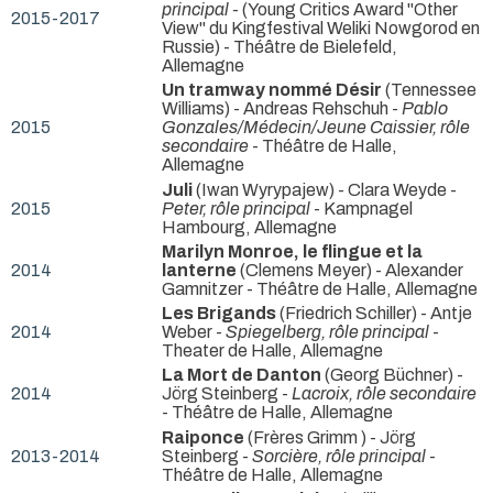
principal
- (Young Critics Award "Other
2015-2017
View" du Kingfestival Weliki Nowgorod en
Russie) - Théâtre de Bielefeld,
Allemagne
Un tramway nommé Désir
(Tennessee
Williams) - Andreas Rehschuh -
Pablo
2015
Gonzales/Médecin/Jeune Caissier, rôle
secondaire
- Théâtre de Halle,
Allemagne
Juli
(Iwan Wyrypajew) - Clara Weyde -
2015
Peter, rôle principal
- Kampnagel
Hambourg, Allemagne
Marilyn Monroe, le flingue et la
2014
lanterne
(Clemens Meyer) - Alexander
Gamnitzer
- Théâtre de Halle, Allemagne
Les Brigands
(Friedrich Schiller) - Antje
2014
Weber -
Spiegelberg, rôle principal
-
Theater de Halle, Allemagne
La Mort de Danton
(Georg Büchner) -
2014
Jörg Steinberg -
Lacroix, rôle secondaire
- Théâtre de Halle, Allemagne
Raiponce
(Frères Grimm ) - Jörg
2013-2014
Steinberg -
Sorcière, rôle principal
-
Théâtre de Halle, Allemagne